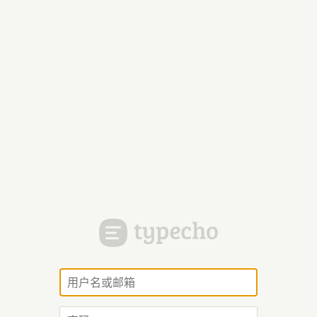
用
户
名
密